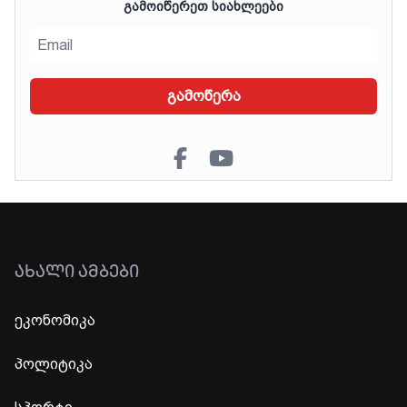
ᲒᲐᲛᲝᲘᲬᲔᲠᲔᲗ ᲡᲘᲐᲮᲚᲔᲔᲑᲘ
გამოწერა
ᲐᲮᲐᲚᲘ ᲐᲛᲑᲔᲑᲘ
ეკონომიკა
პოლიტიკა