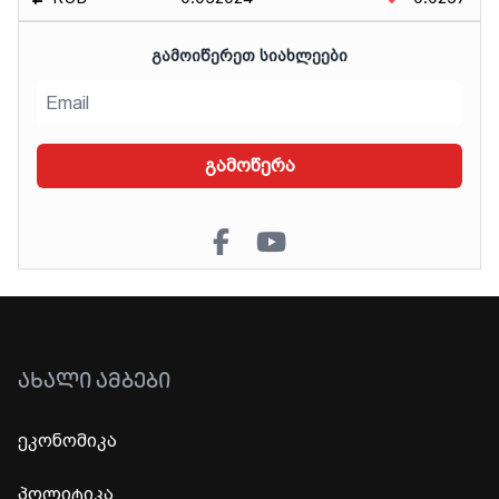
ᲒᲐᲛᲝᲘᲬᲔᲠᲔᲗ ᲡᲘᲐᲮᲚᲔᲔᲑᲘ
გამოწერა
ᲐᲮᲐᲚᲘ ᲐᲛᲑᲔᲑᲘ
ეკონომიკა
პოლიტიკა