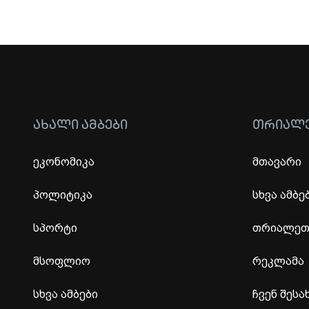
ᲐᲮᲐᲚᲘ ᲐᲛᲑᲔᲑᲘ
ᲗᲠᲘᲐᲚ
ეკონომიკა
მთავარი
პოლიტიკა
სხვა ამბე
სპორტი
თრიალეთი
მსოფლიო
რეკლამა
სხვა ამბები
ჩვენ შესა